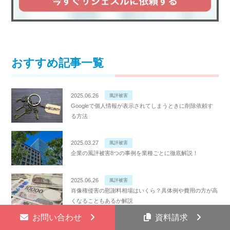
おすすめ記事一覧
2025.06.26
風評被害
Googleで個人情報が表示されてしまうときに削除依頼す
る方法
2025.03.27
風評被害
企業の風評被害8つの事例を業種ごとに徹底解説！
2025.06.26
風評被害
肖像権侵害の慰謝料相場はいくら？具体例や費用の方が高
くなることもあるか解説
お問い合わせ
資料請求
2025.06.24
風評被害