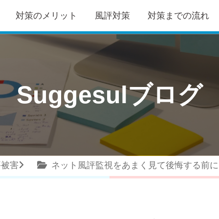
対策のメリット
風評対策
対策までの流れ
Suggesulブログ
評被害
ネット風評監視をあまく見て後悔する前に