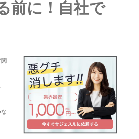
る前に！自社で
ど関
ニ
つな