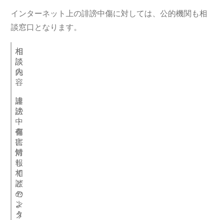
インターネット上の誹謗中傷に対しては、公的機関も相
談窓口となります。
相
相
談
談
先
内
容
違
誹
法
謗
・
中
有
傷
害
に
情
対
報
し
相
て
談
ど
セ
の
ン
よ
タ
う