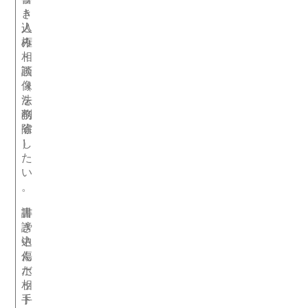
ト
き
人
込
権
み
相
・
談
画
（
像
法
を
務
削
省
除
）
し
た
い
。
誹
書
謗
き
中
込
傷
ん
ホ
だ
ッ
相
ト
手