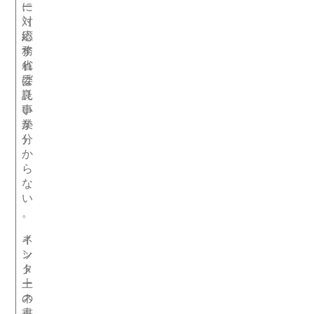
ー
に
（
対
総
応
務
す
省
れ
委
ば
託
良
事
い
業
か
）
分
か
ら
な
い
。
イ
ネ
ン
ッ
タ
ト
ー
上
ネ
の
ッ
書