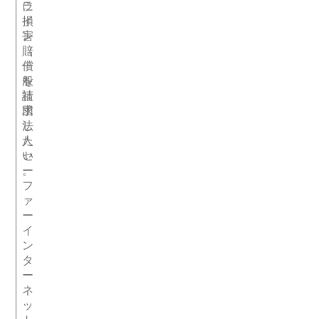
ラ
に
イ
損
ン
害
（
賠
一
償
般
を
社
請
団
求
法
し
人
た
セ
い
ー
。
フ
ァ
ー
イ
ン
タ
ー
ネ
ッ